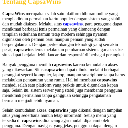
Tentang CapsaWins
CapsaWins
merupakan salah satu platform hiburan online yang
menghadirkan permainan kartu populer dengan sistem yang stabil
dan mudah diakses. Melalui situs
capsawins
, para pengguna dapat
menikmati berbagai jenis permainan yang dirancang dengan
tampilan sederhana namun tetap modern sehingga nyaman
digunakan oleh pemain baru maupun pemain yang sudah
berpengalaman. Dengan perkembangan teknologi yang semakin
pesat,
capsawins
terus melakukan pembaruan sistem agar akses ke
situs dapat berjalan lebih lancar dan responsif di berbagai perangkat.
Banyak pengguna memilih
capsawins
karena kemudahan akses
yang ditawarkan. Situs
capsawins
dapat dibuka melalui berbagai
perangkat seperti komputer, laptop, maupun smartphone tanpa harus
melakukan pengaturan yang rumit. Hal ini membuat
capsawins
menjadi salah satu platform yang praktis untuk digunakan kapan
saja. Selain itu, sistem server yang stabil juga membantu pengguna
menikmati permainan tanpa gangguan sehingga pengalaman
bermain menjadi lebih nyaman.
Selain kemudahan akses,
capsawins
juga dikenal dengan tampilan
situs yang sederhana namun tetap informatif. Setiap menu yang
tersedia di
capsawins
dirancang agar mudah dipahami oleh
pengguna. Dengan navigasi yang jelas, pengguna dapat dengan