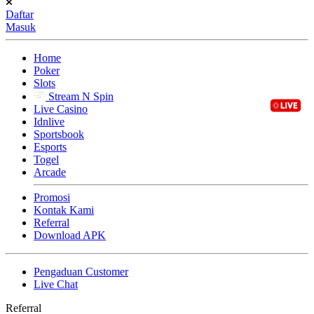
Daftar
Masuk
Home
Poker
Slots
Stream N Spin
Live Casino
Idnlive
Sportsbook
Esports
Togel
Arcade
Promosi
Kontak Kami
Referral
Download APK
Pengaduan Customer
Live Chat
Referral