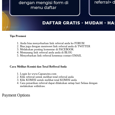
Tips Promosi
Anda bisa menyebarkan link referral anda ke FORUM
Bisa juga dengan mentweet link referral anda di TWITTER
Melakukan posting komentar di FACEBOOK
Memasang link referral anda anda di BLOG
Menyebarkan link referral kesemua contact EMAIL
Cara Melihat Komisi dan Total Refferal Anda
Login ke www.Capsawins.com
Klik referral untuk melihat total referral anda
Klik KOMISI untuk melihat total KOMISI anda
Cara penarikan referral dapat dilakukan setiap hari Selasa dengan
melakukan withdraw.
Payment Options