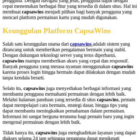
pengguna. Dengan navigasi yang jelas, pengguna dapat dengan
cepat menemukan berbagai fitur yang tersedia di dalam situs. Hal ini
membuat
capsawins
menjadi pilihan bagi banyak pengguna yang
mencari platform permainan kartu yang mudah digunakan.
Keunggulan Platform CapsaWins
Salah satu keunggulan utama dari
capsawins
adalah sistem yang
dirancang untuk memberikan pengalaman bermain yang stabil.
Dengan dukungan teknologi server yang terus diperbarui,
capsawins
mampu memberikan akses yang cepat dan responsif.
Banyak pengguna yang merasa nyaman menggunakan
capsawins
karena proses login hingga bermain dapat dilakukan dengan mudah
tanpa kendala berarti.
Selain itu,
capsawins
juga menyediakan berbagai informasi yang
membantu pengguna memahami permainan dengan lebih baik.
Melalui halaman panduan yang tersedia di situs
capsawins
, pemain
dapat mempelajari cara bermain, strategi dasar, hingga tips yang
dapat membantu meningkatkan pemahaman dalam permainan.
Informasi ini sangat berguna terutama bagi pemain baru yang ingin
mengenal permainan dengan lebih baik.
Tidak hanya itu,
capsawins
juga menghadirkan layanan yang dapat
diakses selama 24 jam sehingga pengguna dapat menikmati