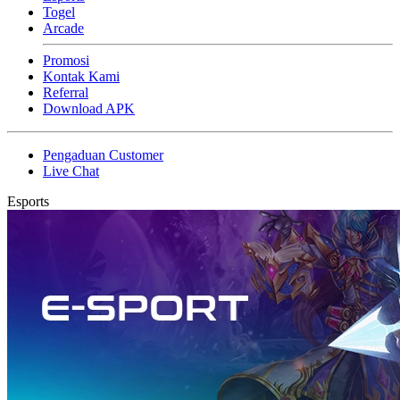
Togel
Arcade
Promosi
Kontak Kami
Referral
Download APK
Pengaduan Customer
Live Chat
Esports