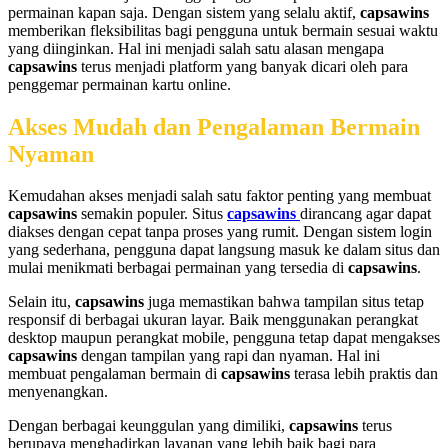
permainan kapan saja. Dengan sistem yang selalu aktif,
capsawins
memberikan fleksibilitas bagi pengguna untuk bermain sesuai waktu
yang diinginkan. Hal ini menjadi salah satu alasan mengapa
capsawins
terus menjadi platform yang banyak dicari oleh para
penggemar permainan kartu online.
Akses Mudah dan Pengalaman Bermain
Nyaman
Kemudahan akses menjadi salah satu faktor penting yang membuat
capsawins
semakin populer. Situs
capsawins
dirancang agar dapat
diakses dengan cepat tanpa proses yang rumit. Dengan sistem login
yang sederhana, pengguna dapat langsung masuk ke dalam situs dan
mulai menikmati berbagai permainan yang tersedia di
capsawins
.
Selain itu,
capsawins
juga memastikan bahwa tampilan situs tetap
responsif di berbagai ukuran layar. Baik menggunakan perangkat
desktop maupun perangkat mobile, pengguna tetap dapat mengakses
capsawins
dengan tampilan yang rapi dan nyaman. Hal ini
membuat pengalaman bermain di
capsawins
terasa lebih praktis dan
menyenangkan.
Dengan berbagai keunggulan yang dimiliki,
capsawins
terus
berupaya menghadirkan layanan yang lebih baik bagi para