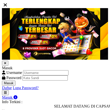
Masuk
Username
Password
Masuk
Daftar
Lupa Password?
Masuk
Info Terkini :
SELAMAT DATANG DI CAPSAWINS Sit