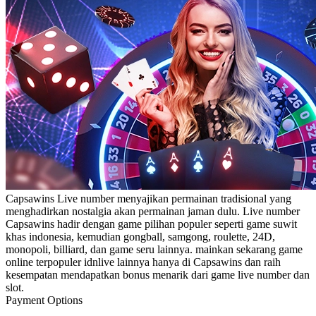
Capsawins Live number menyajikan permainan tradisional yang
menghadirkan nostalgia akan permainan jaman dulu. Live number
Capsawins hadir dengan game pilihan populer seperti game suwit
khas indonesia, kemudian gongball, samgong, roulette, 24D,
monopoli, billiard, dan game seru lainnya. mainkan sekarang game
online terpopuler idnlive lainnya hanya di Capsawins dan raih
kesempatan mendapatkan bonus menarik dari game live number dan
slot.
Payment Options