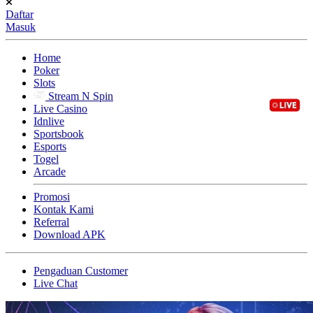
Daftar
Masuk
Home
Poker
Slots
Stream N Spin
Live Casino
Idnlive
Sportsbook
Esports
Togel
Arcade
Promosi
Kontak Kami
Referral
Download APK
Pengaduan Customer
Live Chat