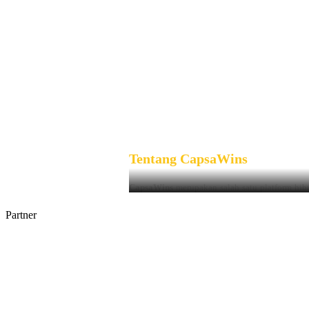
Tentang CapsaWins
CapsaWins
merupakan salah satu platform hib
para pengguna dapat menikmati berbagai jenis
Partner
pemain yang sudah berpengalaman. Dengan pe
lancar dan responsif di berbagai perangkat.
Banyak pengguna memilih
capsawins
karena 
smartphone tanpa harus melakukan pengaturan
server yang stabil juga membantu pengguna me
Selain kemudahan akses,
capsawins
juga diken
dipahami oleh pengguna. Dengan navigasi yang 