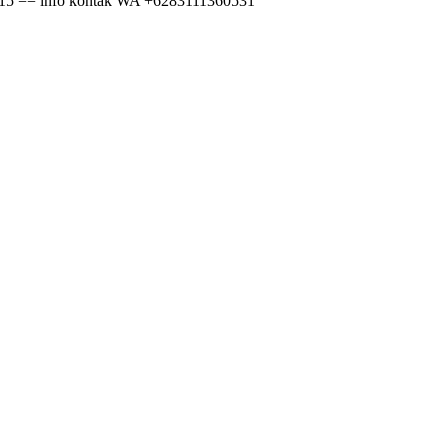
kontak WA +6283111360531