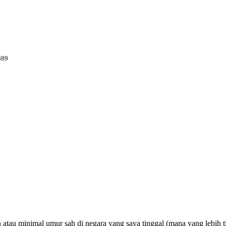
SELAMA
889
tau minimal umur sah di negara yang saya tinggal (mana yang lebih 