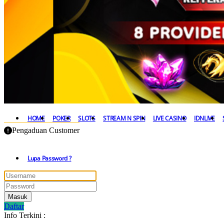
HOME
POKER
SLOTS
STREAM N SPIN
LIVE CASINO
IDNLIVE
Pengaduan Customer
Lupa Password ?
username
Password
Masuk
Daftar
Info Terkini :