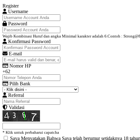
Register
Username
Password
Wajib Kombinasi Huruf dan angka Minimal karakter adalah 6.Contoh : Strong@
Konfirmasi Password
E-mail
Nomor HP
+62
Pilih Bank
Referral
Validasi
* Klik untuk perbaharui capatcha
Saya Menyatakan Bahwa Saya telah berumur setidaknya 18 tahun a