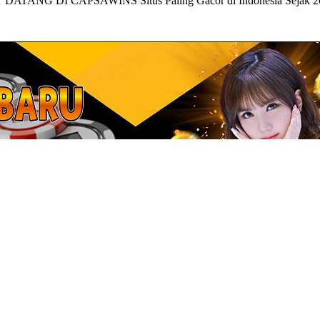
WINS Situs Paling Gacor di Indonesia Sejak 2015 == info kon