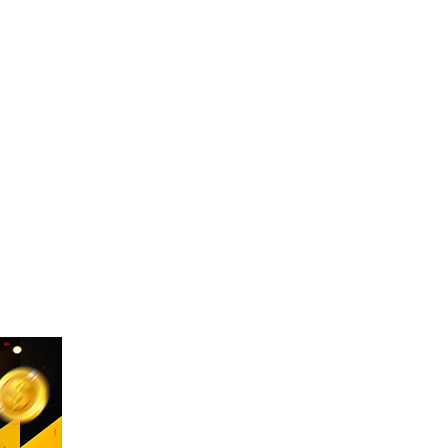
eri Bantuan Dengan Baik & Ikhlas)