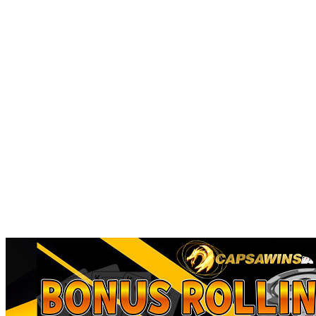
BONUS CASHBACK SLOT CAPSAWINS
Bonus Cashback Periode Mingguan: Selasa s/d Senin
CASHBACK 5% Min KEKALAHAN / LOSE IDR : 100.000 s/d 1
*
* CASHBACK 10% Min KEKALAHAN / LOSE IDR : 10.001.000 s
* CASHBACK 26% Min KEKALAHAN / LOSE IDR : 100.001.000 s/d tanpa batas.
1. Cashback di berikan untuk semua permainan ( KECUALI IDN POKER )
2. Bonus Cashback cair setiap hari Selasa pada Pukul 00.00 s/d SELESAI.
NOTE :
- Layanan Customer Service CAPSAWINS Akan Online 24 Jam Seha