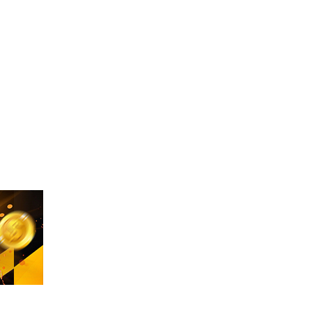
 apabila Turnover anda belum mencapai 600.000 tetapi ingin
eri Bantuan Dengan Baik & Ikhlas)