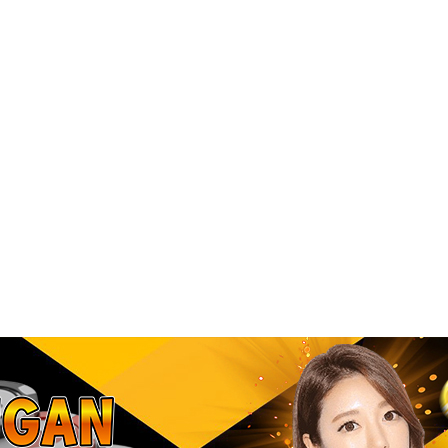
0.000.000,-
/d 100.000.000,-
ri, 7 Hari Seminggu, 365 Hari Setahun (CAPSAWINS Bersedia Memb