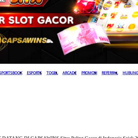
SPORTSBOOK
ESPORTS
TOGEL
ARCADE
PROMOSI
REFERRAL
HUBUNGI