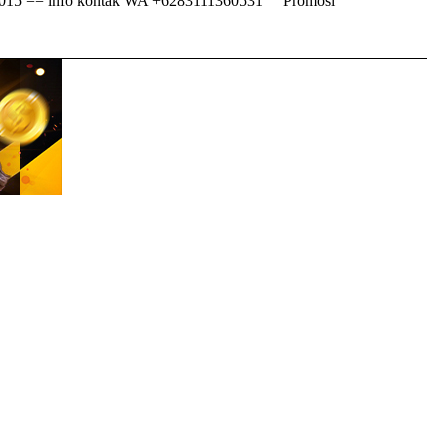
tak WA +6283111360531
Promosi