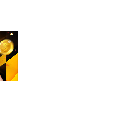
eri Bantuan Dengan Baik & Ikhlas)