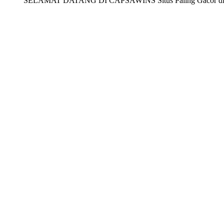
AT DATANG DI CAPSAWINS Situs Paling Gacor di Indonesia Seja