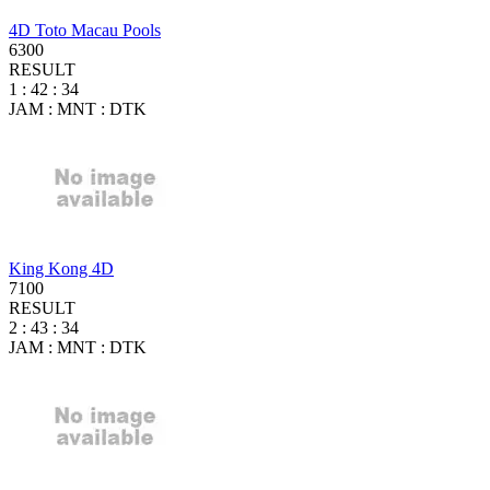
4D Toto Macau Pools
6300
RESULT
1
:
42
:
32
JAM : MNT : DTK
King Kong 4D
7100
RESULT
2
:
43
:
32
JAM : MNT : DTK