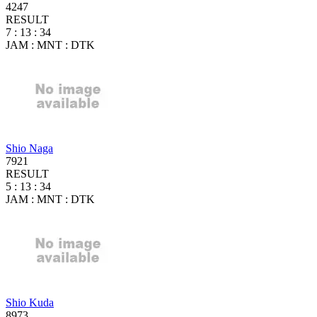
4247
RESULT
7
:
13
:
32
JAM : MNT : DTK
Shio Naga
7921
RESULT
5
:
13
:
32
JAM : MNT : DTK
Shio Kuda
8973