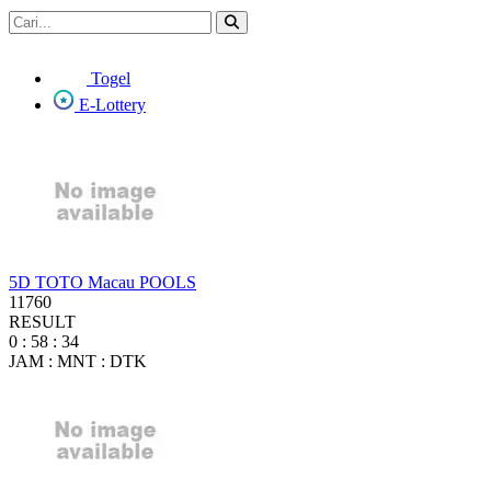
Togel
E-Lottery
5D TOTO Macau POOLS
11760
RESULT
0
:
58
:
32
JAM : MNT : DTK