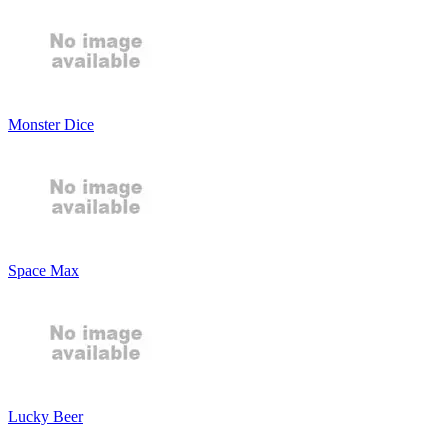
Monster Dice
Space Max
Lucky Beer