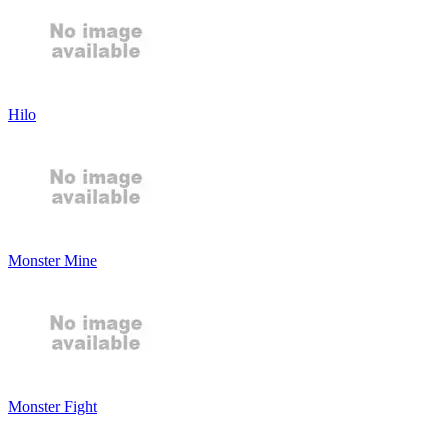
Hilo
Monster Mine
Monster Fight