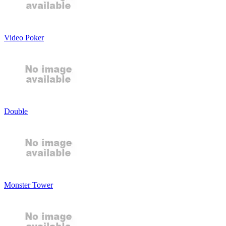
Video Poker
Double
Monster Tower