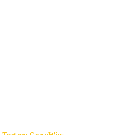
Tentang CapsaWins