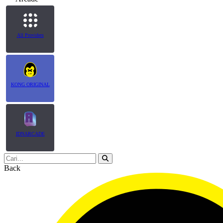
All Providers
KONG ORIGINAL
IDNARCADE
Back