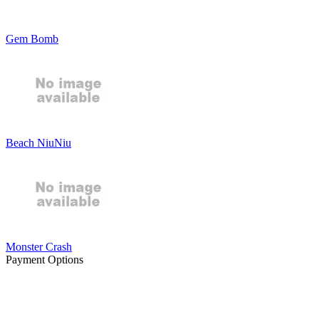
Gem Bomb
Beach NiuNiu
Monster Crash
Payment Options