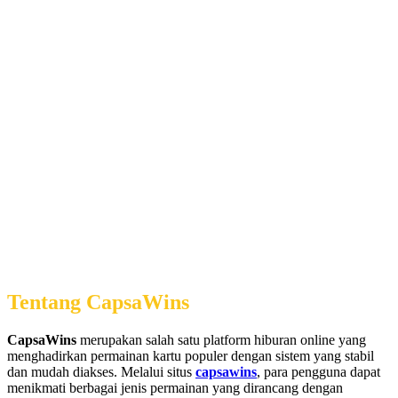
Tentang CapsaWins
CapsaWins
merupakan salah satu platform hiburan online yang
menghadirkan permainan kartu populer dengan sistem yang stabil
dan mudah diakses. Melalui situs
capsawins
, para pengguna dapat
menikmati berbagai jenis permainan yang dirancang dengan