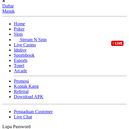
Daftar
Masuk
Home
Poker
Slots
Stream N Spin
Live Casino
Idnlive
Sportsbook
Esports
Togel
Arcade
Promosi
Kontak Kami
Referral
Download APK
Pengaduan Customer
Live Chat
Lupa Password