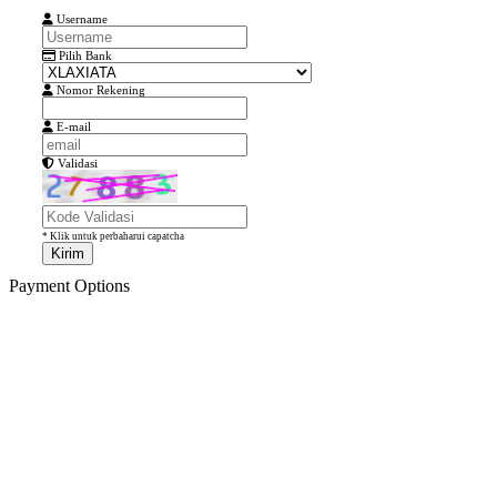
Username
Pilih Bank
Nomor Rekening
E-mail
Validasi
* Klik untuk perbaharui capatcha
Kirim
Payment Options