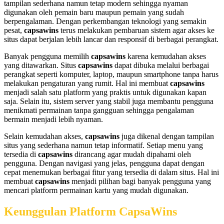
tampilan sederhana namun tetap modern sehingga nyaman
digunakan oleh pemain baru maupun pemain yang sudah
berpengalaman. Dengan perkembangan teknologi yang semakin
pesat,
capsawins
terus melakukan pembaruan sistem agar akses ke
situs dapat berjalan lebih lancar dan responsif di berbagai perangkat.
Banyak pengguna memilih
capsawins
karena kemudahan akses
yang ditawarkan. Situs
capsawins
dapat dibuka melalui berbagai
perangkat seperti komputer, laptop, maupun smartphone tanpa harus
melakukan pengaturan yang rumit. Hal ini membuat
capsawins
menjadi salah satu platform yang praktis untuk digunakan kapan
saja. Selain itu, sistem server yang stabil juga membantu pengguna
menikmati permainan tanpa gangguan sehingga pengalaman
bermain menjadi lebih nyaman.
Selain kemudahan akses,
capsawins
juga dikenal dengan tampilan
situs yang sederhana namun tetap informatif. Setiap menu yang
tersedia di
capsawins
dirancang agar mudah dipahami oleh
pengguna. Dengan navigasi yang jelas, pengguna dapat dengan
cepat menemukan berbagai fitur yang tersedia di dalam situs. Hal ini
membuat
capsawins
menjadi pilihan bagi banyak pengguna yang
mencari platform permainan kartu yang mudah digunakan.
Keunggulan Platform CapsaWins